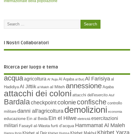
internazionale della popolazione
I Nostri Collaboratori
Ricerca per luogo e tema
acqua
Al Farisiya
agricoltura
Al Aqaba
al
Al 'Auja
al Burj
annessione
Al Jiftlik
al Miteh
Hadidiya
Aqaba
al Maleh
attacchi dei coloni
attacchi dell'esercito
Atuf
Bardala
confische
colonie
checkpoint
controllo
demolizioni
danni all'agricoltura
militare
economia
Ein el Hilwe
esercitazioni
educazione
Ein al Beida
elettricità
Hammamat Al Maleh
militari
Fasayil al-Wasta
furti d'acqua
Khirbet Yarza
Khirbet al Deir
Khirbet Makhul
Hamra
Ibziq
Khirbet Humsa