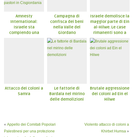
Amnesty
Campagna di
Israele demolisce la
International:
confisca dei beni
maggior parte di Ein
Israele sta
nella Valle del
al-Hilwe. Le case
compiendo una
Giordano
rimanenti sono a
pulizia etnica nei
settentrionale
rischio
confronti delle
comunità di pastori
in Cisgiordania
Attacco dei coloni a
Le fattorie di
Brutale aggressione
Samra
Bardala nel mirino
dei coloni ad Ein el
delle demolizioni
Hilwe
«
Appello dei Comitati Popolari
Violento attacco di coloni a
Palestinesi per una protezione
Khirbet Humsa
»