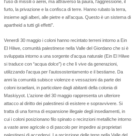
l’uso di missili o aerei, ma attraverso la paura, l’aggressione, il
furto, la privazione e la confisca di terre. Hanno rubato la terra,
insieme agli alberi, alle pietre e all’acqua. Questo è un sistema di
apartheid a tutti gli effetti”.
Venerdì 30 maggio i coloni hanno recintato terreni intorno a Ein
El Hilwe, comunità palestinese nella Valle del Giordano che si è
sviluppata intorno a una sorgente d’acqua naturale (Ein El Hilwe
si traduce con “acqua dolce”) e che lì vive da generazioni,
utilizzando l’acqua per l’autosostentamento e il bestiame. Da
anni la comunità subisce violenze e vessazioni da parte dei
coloni israeliani, in particolare dagli abitanti della colonia di
Maskiyyot. L’azione del 30 maggio rappresenta un ulteriore
attacco al diritto dei palestinesi di esistere e sopravvivere. Si
tratta di una forma di espansione illegale degli insediamenti, in
cui i coloni posizionano filo spinato o recinzioni metalliche intorno
a vaste aree agricole o di pascolo per impedire ai proprietari
palestinesi di accedervi. La recinzione delle terre nella Valle del