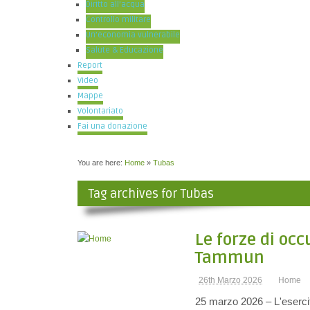
Diritto all’acqua
Controllo militare
Un’economia vulnerabile
Salute & Educazione
Report
Video
Mappe
Volontariato
Fai una donazione
You are here:
Home
»
Tubas
Tag archives for Tubas
Le forze di occ
Tammun
26th Marzo 2026
Home
25 marzo 2026 – L'esercit