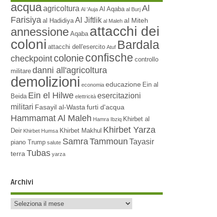
acqua
Al
agricoltura
Al Aqaba
Al 'Auja
al Burj
Farisiya
Al Jiftlik
al Miteh
al Hadidiya
al Maleh
attacchi dei
annessione
Aqaba
coloni
Bardala
attacchi dell'esercito
Atuf
confische
colonie
checkpoint
controllo
danni all'agricoltura
militare
demolizioni
educazione
Ein al
economia
Ein el Hilwe
esercitazioni
Beida
elettricità
militari
Fasayil al-Wasta
furti d'acqua
Hammamat Al Maleh
Khirbet al
Hamra
Ibziq
Khirbet Yarza
Deir
Khirbet Makhul
Khirbet Humsa
Samra
Tammoun
Tayasir
piano Trump
salute
Tubas
terra
yarza
Archivi