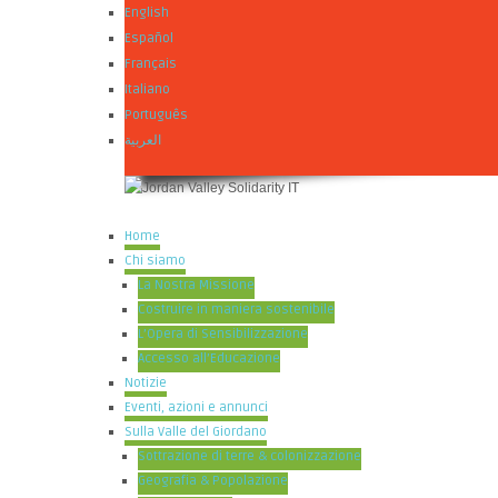
English
Español
Français
Italiano
Português
العربية
Home
Chi siamo
La Nostra Missione
Costruire in maniera sostenibile
L’Opera di Sensibilizzazione
Accesso all’Educazione
Notizie
Eventi, azioni e annunci
Sulla Valle del Giordano
Sottrazione di terre & colonizzazione
Geografia & Popolazione