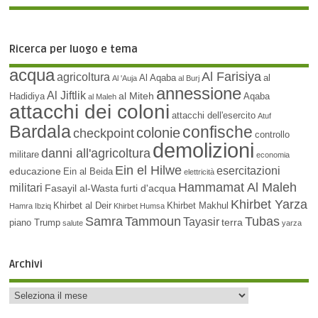
Ricerca per luogo e tema
acqua
Al Farisiya
agricoltura
Al Aqaba
al
Al 'Auja
al Burj
annessione
Al Jiftlik
al Miteh
Hadidiya
Aqaba
al Maleh
attacchi dei coloni
attacchi dell'esercito
Atuf
Bardala
confische
colonie
checkpoint
controllo
demolizioni
danni all'agricoltura
militare
economia
Ein el Hilwe
esercitazioni
educazione
Ein al Beida
elettricità
Hammamat Al Maleh
militari
Fasayil al-Wasta
furti d'acqua
Khirbet Yarza
Khirbet al Deir
Khirbet Makhul
Hamra
Ibziq
Khirbet Humsa
Samra
Tammoun
Tubas
Tayasir
terra
piano Trump
salute
yarza
Archivi