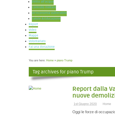
Diritto all’acqua
Controllo militare
Un’economia vulnerabile
Salute & Educazione
Report
Video
Mappe
Volontariato
Fai una donazione
You are here:
Home
»
piano Trump
Tag archives for piano Trump
Report dalla Va
nuove demoliz
1st Giugno 2020
Home
Oggi le forze di occupazion