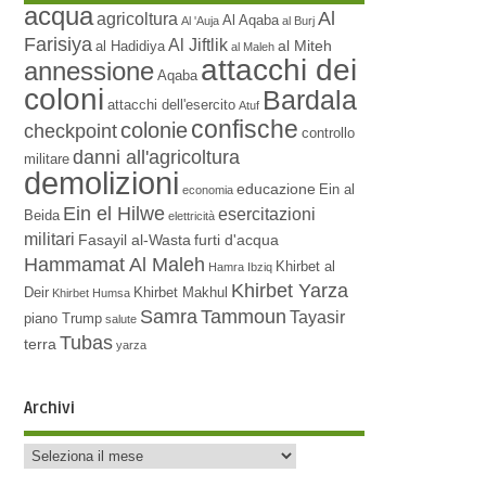
acqua
Al
agricoltura
Al Aqaba
Al 'Auja
al Burj
Farisiya
Al Jiftlik
al Miteh
al Hadidiya
al Maleh
attacchi dei
annessione
Aqaba
coloni
Bardala
attacchi dell'esercito
Atuf
confische
colonie
checkpoint
controllo
danni all'agricoltura
militare
demolizioni
educazione
Ein al
economia
Ein el Hilwe
esercitazioni
Beida
elettricità
militari
Fasayil al-Wasta
furti d'acqua
Hammamat Al Maleh
Khirbet al
Hamra
Ibziq
Khirbet Yarza
Deir
Khirbet Makhul
Khirbet Humsa
Samra
Tammoun
Tayasir
piano Trump
salute
Tubas
terra
yarza
Archivi