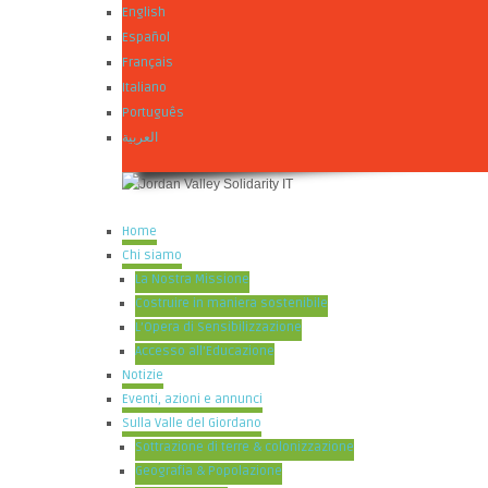
English
Español
Français
Italiano
Português
العربية
Home
Chi siamo
La Nostra Missione
Costruire in maniera sostenibile
L’Opera di Sensibilizzazione
Accesso all’Educazione
Notizie
Eventi, azioni e annunci
Sulla Valle del Giordano
Sottrazione di terre & colonizzazione
Geografia & Popolazione