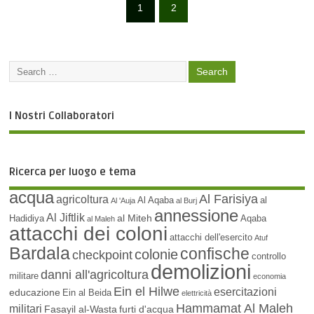
1
2
I Nostri Collaboratori
Ricerca per luogo e tema
acqua
Al Farisiya
agricoltura
Al Aqaba
al
Al 'Auja
al Burj
annessione
Al Jiftlik
al Miteh
Hadidiya
Aqaba
al Maleh
attacchi dei coloni
attacchi dell'esercito
Atuf
Bardala
confische
colonie
checkpoint
controllo
demolizioni
danni all'agricoltura
militare
economia
Ein el Hilwe
esercitazioni
educazione
Ein al Beida
elettricità
Hammamat Al Maleh
militari
Fasayil al-Wasta
furti d'acqua