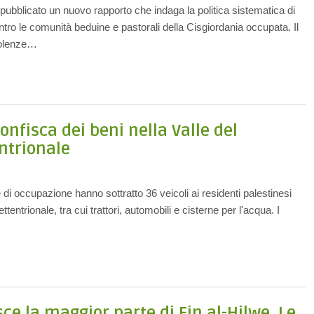
pubblicato un nuovo rapporto che indaga la politica sistematica di
ntro le comunità beduine e pastorali della Cisgiordania occupata. Il
iolenze…
nfisca dei beni nella Valle del
ntrionale
 di occupazione hanno sottratto 36 veicoli ai residenti palestinesi
ttentrionale, tra cui trattori, automobili e cisterne per l'acqua. I
ce la maggior parte di Ein al-Hilwe. Le