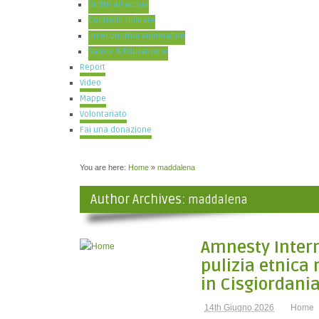
Diritto all’acqua
Controllo militare
Un’economia vulnerabile
Salute & Educazione
Report
Video
Mappe
Volontariato
Fai una donazione
You are here:
Home
»
maddalena
Author Archives:
maddalena
Amnesty Intern
pulizia etnica 
in Cisgiordani
14th Giugno 2026
Home