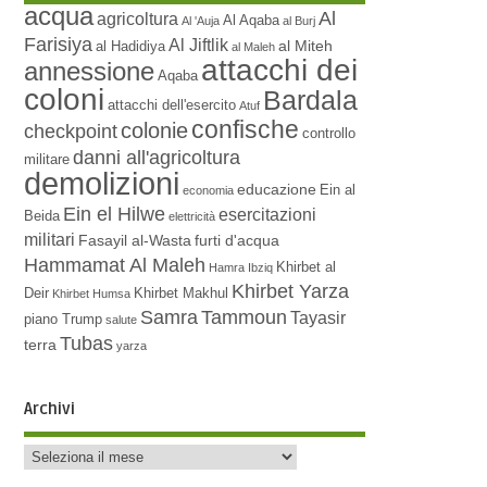
acqua
Al
agricoltura
Al Aqaba
Al 'Auja
al Burj
Farisiya
Al Jiftlik
al Miteh
al Hadidiya
al Maleh
attacchi dei
annessione
Aqaba
coloni
Bardala
attacchi dell'esercito
Atuf
confische
colonie
checkpoint
controllo
danni all'agricoltura
militare
demolizioni
educazione
Ein al
economia
Ein el Hilwe
esercitazioni
Beida
elettricità
militari
Fasayil al-Wasta
furti d'acqua
Hammamat Al Maleh
Khirbet al
Hamra
Ibziq
Khirbet Yarza
Deir
Khirbet Makhul
Khirbet Humsa
Samra
Tammoun
Tayasir
piano Trump
salute
Tubas
terra
yarza
Archivi