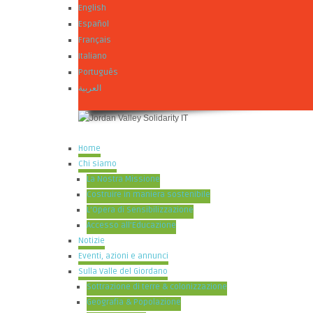
English
Español
Français
Italiano
Português
العربية
Home
Chi siamo
La Nostra Missione
Costruire in maniera sostenibile
L’Opera di Sensibilizzazione
Accesso all’Educazione
Notizie
Eventi, azioni e annunci
Sulla Valle del Giordano
Sottrazione di terre & colonizzazione
Geografia & Popolazione