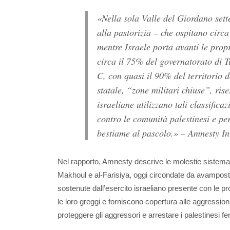
«Nella sola Valle del Giordano sett
alla pastorizia – che ospitano circ
mentre Israele porta avanti le propr
circa il 75% del governatorato di T
C, con quasi il 90% del territorio 
statale, “zone militari chiuse”, rise
israeliane utilizzano tali classific
contro le comunità palestinesi e per
bestiame al pascolo.» – Amnesty In
Nel rapporto, Amnesty descrive le molestie sistema
Makhoul e al-Farisiya, oggi circondate da avampost
sostenute dall’esercito israeliano presente con le pro
le loro greggi e forniscono copertura alle aggressio
proteggere gli aggressori e arrestare i palestinesi feri