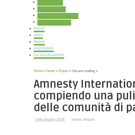
Diritto all’acqua
Controllo militare
Un’economia vulnerabile
Salute & Educazione
Report
Video
Mappe
Volontariato
Fai una donazione
Home
»
Home
»
Report
» You are reading »
Amnesty Internation
compiendo una puliz
delle comunità di pa
14th Giugno 2026
Home
,
Report