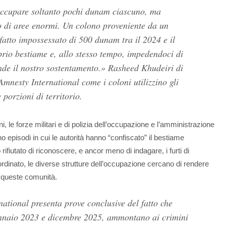
occupare soltanto pochi dunam ciascuno, ma
no di aree enormi. Un colono proveniente da un
fatto impossessato di 500 dunam tra il 2024 e il
prio bestiame e, allo stesso tempo, impedendoci di
ende il nostro sostentamento.» Rasheed Khudeiri di
Amnesty International come i coloni utilizzino gli
porzioni di territorio.
i, le forze militari e di polizia dell’occupazione e l’amministrazione
o episodi in cui le autorità hanno “confiscato” il bestiame
rifiutato di riconoscere, e ancor meno di indagare, i furti di
inato, le diverse strutture dell’occupazione cercano di rendere
i queste comunità.
ational presenta prove conclusive del fatto che
gennaio 2023 e dicembre 2025, ammontano ai crimini