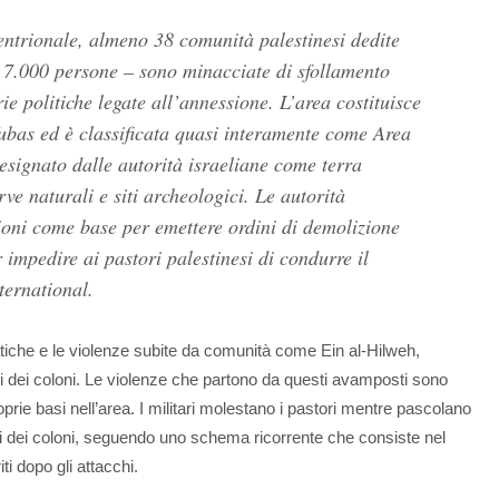
entrionale, almeno 38 comunità palestinesi dedite
a 7.000 persone – sono minacciate di sfollamento
ie politiche legate all’annessione. L’area costituisce
ubas ed è classificata quasi interamente come Area
designato dalle autorità israeliane come terra
rve naturali e siti archeologici. Le autorità
azioni come base per emettere ordini di demolizione
 impedire ai pastori palestinesi di condurre il
ternational.
tiche e le violenze subite da comunità come Ein al-Hilweh,
i dei coloni. Le violenze che partono da questi avamposti sono
prie basi nell’area. I militari molestano i pastori mentre pascolano
ni dei coloni, seguendo uno schema ricorrente che consiste nel
ti dopo gli attacchi.