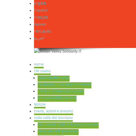
English
Español
Français
Italiano
Português
العربية
Home
Chi siamo
La Nostra Missione
Costruire in maniera sostenibile
L’Opera di Sensibilizzazione
Accesso all’Educazione
Notizie
Eventi, azioni e annunci
Sulla Valle del Giordano
Sottrazione di terre & colonizzazione
Geografia & Popolazione