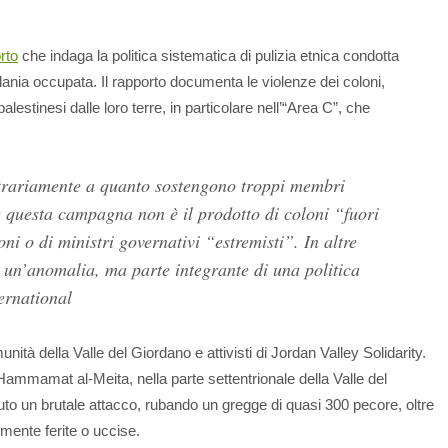
rto
che indaga la politica sistematica di pulizia etnica condotta
dania occupata. Il rapporto documenta le violenze dei coloni,
lestinesi dalle loro terre, in particolare nell’“Area C”, che
ntrariamente a quanto sostengono troppi membri
e questa campagna non è il prodotto di coloni “fuori
ni o di ministri governativi “estremisti”. In altre
è un’anomalia, ma parte integrante di una politica
ernational
ità della Valle del Giordano e attivisti di Jordan Valley Solidarity.
ammamat al-Meita, nella parte settentrionale della Valle del
uto un brutale attacco, rubando un gregge di quasi 300 pecore, oltre
emente ferite o uccise.