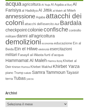
acqua
Al
agricoltura
Al Aqaba
Al 'Auja
al Burj
Farisiya
Al Jiftlik
al Miteh
al Hadidiya
al Maleh
attacchi dei
annessione
Aqaba
coloni
Bardala
attacchi dell'esercito
Atuf
confische
colonie
checkpoint
controllo
danni all'agricoltura
militare
demolizioni
educazione
Ein al
economia
Ein el Hilwe
esercitazioni
Beida
elettricità
militari
Fasayil al-Wasta
furti d'acqua
Hammamat Al Maleh
Khirbet al
Hamra
Ibziq
Khirbet Yarza
Deir
Khirbet Makhul
Khirbet Humsa
Samra
Tammoun
Tayasir
piano Trump
salute
Tubas
terra
yarza
Archivi