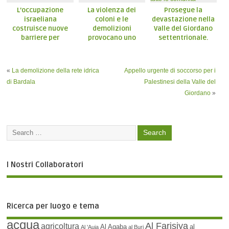
L’occupazione
La violenza dei
Prosegue la
israeliana
coloni e le
devastazione nella
costruisce nuove
demolizioni
Valle del Giordano
barriere per
provocano uno
settentrionale.
strangolare il Nord
sfollamento di
Appello a sostegno
della Valle del
massa dalla valle
della comunità di Al
Giordano
del Giordano
Miteh e tutte le
«
La demolizione della rete idrica
Appello urgente di soccorso per i
settentrionale
comunità beduine
di Bardala
Palestinesi della Valle del
Giordano
»
I Nostri Collaboratori
Ricerca per luogo e tema
acqua
Al Farisiya
agricoltura
Al Aqaba
al
Al 'Auja
al Burj