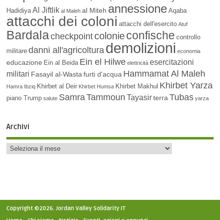
annessione
Al Jiftlik
al Miteh
Hadidiya
Aqaba
al Maleh
attacchi dei coloni
attacchi dell'esercito
Atuf
Bardala
confische
colonie
checkpoint
controllo
demolizioni
danni all'agricoltura
militare
economia
Ein el Hilwe
esercitazioni
educazione
Ein al Beida
elettricità
Hammamat Al Maleh
militari
Fasayil al-Wasta
furti d'acqua
Khirbet Yarza
Khirbet al Deir
Khirbet Makhul
Hamra
Ibziq
Khirbet Humsa
Samra
Tammoun
Tubas
Tayasir
terra
piano Trump
salute
yarza
Archivi
Copyright ©2026. Jordan Valley Solidarity IT