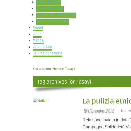
Diritto all’acqua
Controllo militare
Un’economia vulnerabile
Salute & Educazione
Report
Video
Mappe
Volontariato
Fai una donazione
You are here:
Home
»
Fasayil
Tag archives for Fasayil
La pulizia etni
5th Dicembre 2018
Notizi
Relazione inviata in data
Campagna Solidarietà Valle