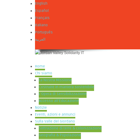
English
Español
Français
Italiano
Português
العربية
Home
Chi siamo
La Nostra Missione
Costruire in maniera sostenibile
L’Opera di Sensibilizzazione
Accesso all’Educazione
Notizie
Eventi, azioni e annunci
Sulla Valle del Giordano
Sottrazione di terre & colonizzazione
Geografia & Popolazione