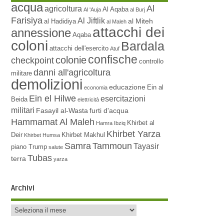
acqua
Al
agricoltura
Al Aqaba
Al 'Auja
al Burj
Farisiya
Al Jiftlik
al Miteh
al Hadidiya
al Maleh
attacchi dei
annessione
Aqaba
coloni
Bardala
attacchi dell'esercito
Atuf
confische
colonie
checkpoint
controllo
danni all'agricoltura
militare
demolizioni
educazione
Ein al
economia
Ein el Hilwe
esercitazioni
Beida
elettricità
militari
Fasayil al-Wasta
furti d'acqua
Hammamat Al Maleh
Khirbet al
Hamra
Ibziq
Khirbet Yarza
Deir
Khirbet Makhul
Khirbet Humsa
Samra
Tammoun
Tayasir
piano Trump
salute
Tubas
terra
yarza
Archivi