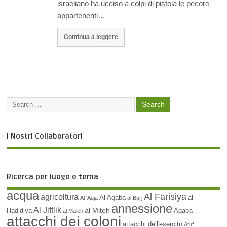
israeliano ha ucciso a colpi di pistola le pecore
appartenenti…
Continua a leggere
I Nostri Collaboratori
Ricerca per luogo e tema
acqua
Al Farisiya
agricoltura
Al Aqaba
al
Al 'Auja
al Burj
annessione
Al Jiftlik
al Miteh
Hadidiya
Aqaba
al Maleh
attacchi dei coloni
attacchi dell'esercito
Atuf