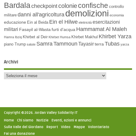
Bardala
confische
colonie
checkpoint
controllo
demolizioni
danni all'agricoltura
militare
economia
Ein el Hilwe
esercitazioni
educazione
Ein al Beida
elettricità
Hammamat Al Maleh
militari
Fasayil al-Wasta
furti d'acqua
Khirbet Yarza
Khirbet al Deir
Khirbet Makhul
Hamra
Ibziq
Khirbet Humsa
Samra
Tammoun
Tubas
Tayasir
terra
piano Trump
salute
yarza
Archivi
Copyright ©2026. Jordan Valley Solidarity IT
Home
Chi siamo
Notizie
Eventi, azioni e annunci
Sulla Valle del Giordano
Report
Video
Mappe
Volontariato
Fai una donazione