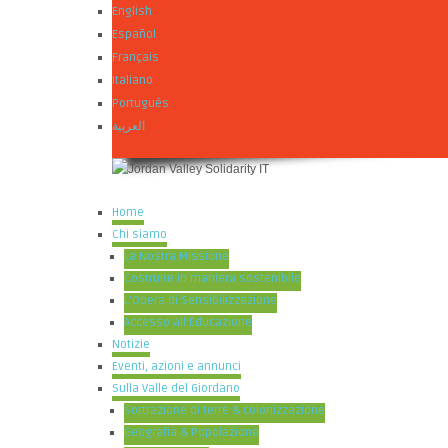
English
Español
Français
Italiano
Português
العربية
Home
Chi siamo
La Nostra Missione
Costruire in maniera sostenibile
L’Opera di Sensibilizzazione
Accesso all’Educazione
Notizie
Eventi, azioni e annunci
Sulla Valle del Giordano
Sottrazione di terre & colonizzazione
Geografia & Popolazione