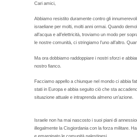
Cari amici,
Abbiamo resistito duramente contro gli innumerevoli
israeliane per molti, molti anni ormai. Quando demo
all’acqua e all’elettricità, troviamo un modo per sop
le nostre comunità, ci stringiamo l’uno all’altro. Qua
Ma ora dobbiamo raddoppiare i nostri sforzi e abbiamo
nostro fianco.
Facciamo appello a chiunque nel mondo ci abbia fatt
stati in Europa e abbia seguito ciò che sta accaden
situazione attuale e intraprenda almeno un’azione.
Israele non ha mai nascosto i suoi piani di annessi
illegalmente la Cisgiordania con la forza militare. Ha
e emarginato le comunità palestinesi.