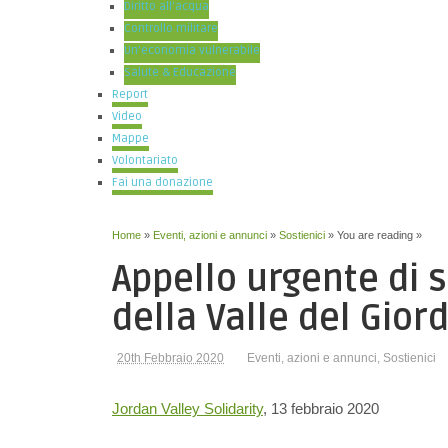
Diritto all’acqua
Controllo militare
Un’economia vulnerabile
Salute & Educazione
Report
Video
Mappe
Volontariato
Fai una donazione
Home
»
Eventi, azioni e annunci
»
Sostienici
» You are reading »
Appello urgente di s
della Valle del Gior
20th Febbraio 2020
Eventi, azioni e annunci
,
Sostienici
Jordan Valley Solidarity
, 13 febbraio 2020