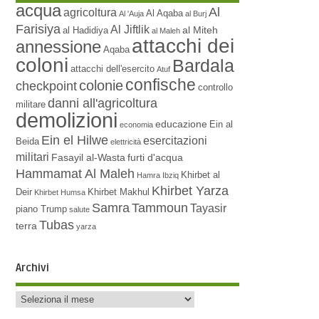
acqua
Al
agricoltura
Al Aqaba
Al 'Auja
al Burj
Farisiya
Al Jiftlik
al Miteh
al Hadidiya
al Maleh
attacchi dei
annessione
Aqaba
coloni
Bardala
attacchi dell'esercito
Atuf
confische
colonie
checkpoint
controllo
danni all'agricoltura
militare
demolizioni
educazione
Ein al
economia
Ein el Hilwe
esercitazioni
Beida
elettricità
militari
Fasayil al-Wasta
furti d'acqua
Hammamat Al Maleh
Khirbet al
Hamra
Ibziq
Khirbet Yarza
Deir
Khirbet Makhul
Khirbet Humsa
Samra
Tammoun
Tayasir
piano Trump
salute
Tubas
terra
yarza
Archivi