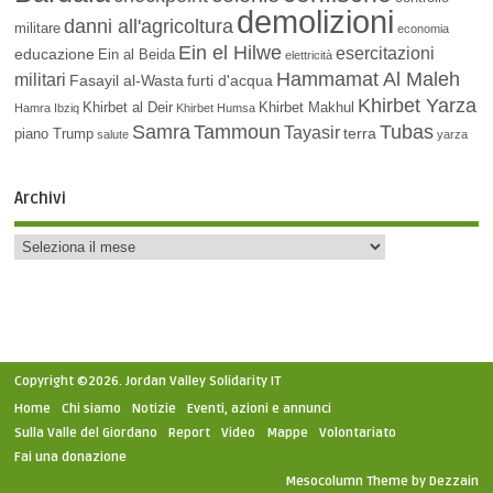
demolizioni
danni all'agricoltura
militare
economia
Ein el Hilwe
esercitazioni
educazione
Ein al Beida
elettricità
Hammamat Al Maleh
militari
Fasayil al-Wasta
furti d'acqua
Khirbet Yarza
Khirbet al Deir
Khirbet Makhul
Hamra
Ibziq
Khirbet Humsa
Samra
Tammoun
Tubas
Tayasir
terra
piano Trump
salute
yarza
Archivi
Copyright ©2026. Jordan Valley Solidarity IT
Home
Chi siamo
Notizie
Eventi, azioni e annunci
Sulla Valle del Giordano
Report
Video
Mappe
Volontariato
Fai una donazione
Mesocolumn Theme by Dezzain