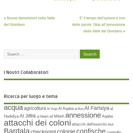
strangolare il Nord
sfollamento di
della Valle del
massa dalla valle
Giordano
del Giordano
«
Nuove demolizioni nella Valle
E’ il tempo dell’azione e non
settentrionale
del Giordano
delle parole: Stop all’annessione
della Valle del Giordano
»
I Nostri Collaboratori
Ricerca per luogo e tema
acqua
Al Farisiya
agricoltura
Al Aqaba
al
Al 'Auja
al Burj
annessione
Al Jiftlik
al Miteh
Hadidiya
Aqaba
al Maleh
attacchi dei coloni
attacchi dell'esercito
Atuf
Bardala
confische
colonie
checkpoint
controllo