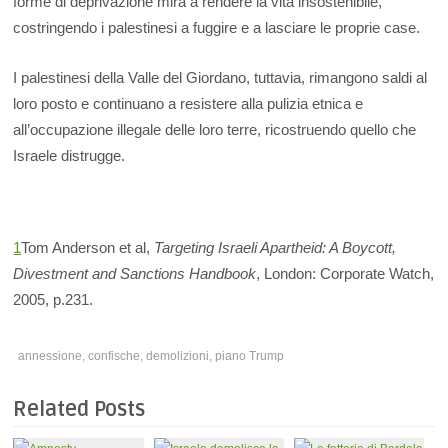
forme di deprivazione mira a rendere la vita insostenibile,
costringendo i palestinesi a fuggire e a lasciare le proprie case.
I palestinesi della Valle del Giordano, tuttavia, rimangono saldi al
loro posto e continuano a resistere alla pulizia etnica e
all’occupazione illegale delle loro terre, ricostruendo quello che
Israele distrugge.
1
Tom Anderson et al,
Targeting Israeli Apartheid: A Boycott,
Divestment and Sanctions Handbook
, London: Corporate Watch,
2005, p.231.
annessione
,
confische
,
demolizioni
,
piano Trump
Related Posts