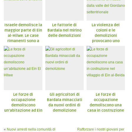
Israele demolisce la
Le fattorie di
La violenza dei
maggior parte di Ein
Bardala nel mirino
coloni e le
al-Hilwe. Le case
delle demolizioni
demolizioni
rimanenti sono a
provocano uno
rischio
sfollamento di
massa dalla valle
del Giordano
settentrionale
Le forze di
Gli agricoltori di
Le forze di
occupazione
Bardala minacciati
occupazione
demoliscono
da nuovi ordini di
demoliscono una
un’abitazione ad Ein
demolizione
casa in costruzione
El Hilwe
nel villaggio di Ein
al-Beida
«
Nuovi arresti nella comunità di
Rafforzare i nostri giovani per