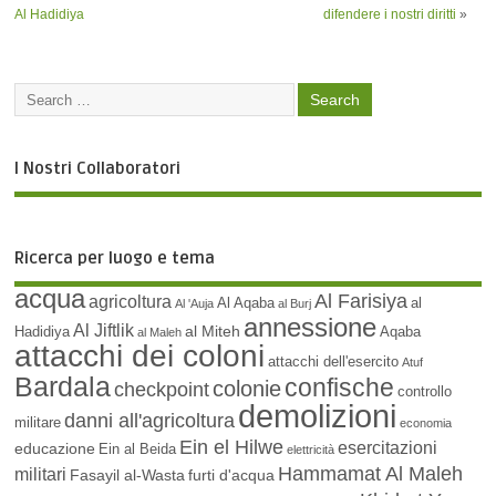
Al Hadidiya
difendere i nostri diritti
»
I Nostri Collaboratori
Ricerca per luogo e tema
acqua
Al Farisiya
agricoltura
Al Aqaba
al
Al 'Auja
al Burj
annessione
Al Jiftlik
al Miteh
Hadidiya
Aqaba
al Maleh
attacchi dei coloni
attacchi dell'esercito
Atuf
Bardala
confische
colonie
checkpoint
controllo
demolizioni
danni all'agricoltura
militare
economia
Ein el Hilwe
esercitazioni
educazione
Ein al Beida
elettricità
Hammamat Al Maleh
militari
Fasayil al-Wasta
furti d'acqua