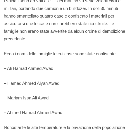
I soldati sono arrivati alle 11 del mattino su sette veicoli civili e
militari, portando due camion e un bulldozer. In soli 30 minuti
hanno smantellato quattro case e confiscato i materiali per
assicurarsi che le case non sarebbero state ricostruite. Le
famiglie non erano state avvertite da alcun ordine di demolizione
precedente.
Ecco i nomi delle famiglie le cui case sono state confiscate.
– Ali Hamad Ahmed Awad
– Hamad Ahmed Alyan Awad
– Mariam Issa Ali Awad
– Ahmed Hamad Ahmed Awad
Nonostante le alte temperature e la privazione della popolazione