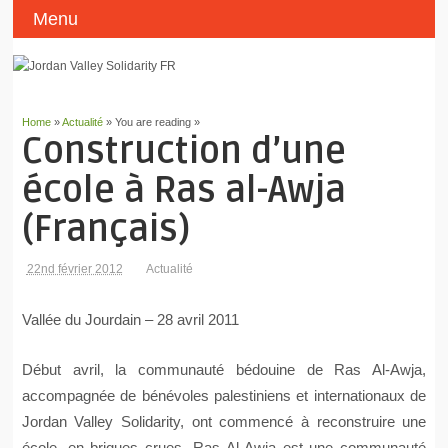
Menu
Home
»
Actualité
» You are reading »
Construction d’une
école à Ras al-Awja
(Français)
22nd février 2012
Actualité
Vallée du Jourdain – 28 avril 2011
Début avril, la communauté bédouine de Ras Al-Awja,
accompagnée de bénévoles palestiniens et internationaux de
Jordan Valley Solidarity, ont commencé à reconstruire une
école, en briques crues. Ras Al-Awja est une communauté