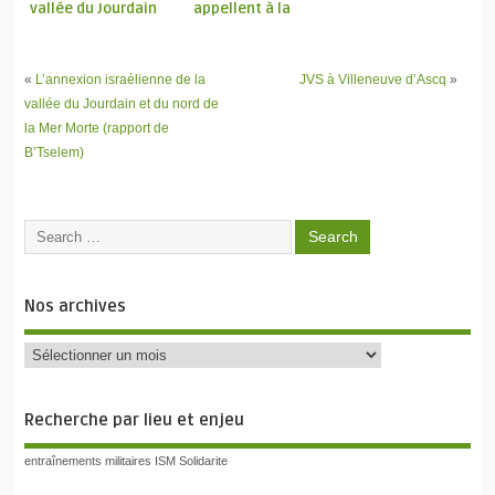
vallée du Jourdain
appellent à la
et de saisie des
protection
terres
populaire
palestiniennes
internationale
«
L’annexion israélienne de la
JVS à Villeneuve d’Ascq
»
vallée du Jourdain et du nord de
la Mer Morte (rapport de
B’Tselem)
Nos archives
Recherche par lieu et enjeu
entraînements militaires
ISM
Solidarite